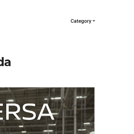
Category
da